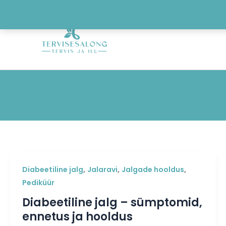
Skip
to
content
,
,
,
Diabeetiline jalg
Jalaravi
Jalgade hooldus
Pediküür
Diabeetiline jalg – sümptomid,
ennetus ja hooldus