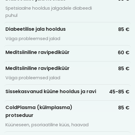
Spetsiaalne hooldus jalgadele diabeedi
puhul
Diabeetilise jala hooldus
85 €
Väga probleemsed jalad
Meditsiiniline ravipediküür
60 €
Meditsiiniline ravipediküür
85 €
Väga probleemsed jalad
Sissekasvanud küüne hooldus ja ravi
45-85 €
ColdPlasma (külmplasma)
85 €
protseduur
Küüneseen, psoriaatiline küüs, haavad