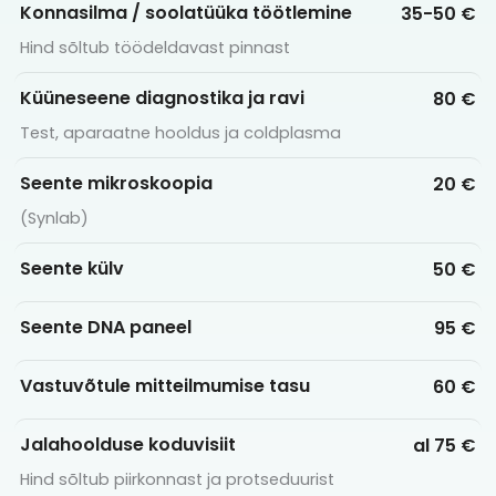
Konnasilma / soolatüüka töötlemine
35-50 €
Hind sõltub töödeldavast pinnast
Küüneseene diagnostika ja ravi
80 €
Test, aparaatne hooldus ja coldplasma
Seente mikroskoopia
20 €
(Synlab)
Seente külv
50 €
Seente DNA paneel
95 €
Vastuvõtule mitteilmumise tasu
60 €
Jalahoolduse koduvisiit
al 75 €
Hind sõltub piirkonnast ja protseduurist