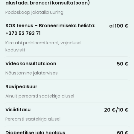
alustada, broneeri konsultatsoon)
Podoskoop jalatalla uuring
SOS teenus – Broneerimiseks helista:
al 100 €
+372 52 793 71
Kiire abi probleemi korral, vajadusel
koduvisiit
Videokonsultatsioon
50 €
Nõustamine jalatervises
Ravipediküür
Ainult perearsti saatekirja alusel
Visiiditasu
20 €/10 €
Perearsti saatekirja alusel
Diabeetilise jala hooldus
60 €