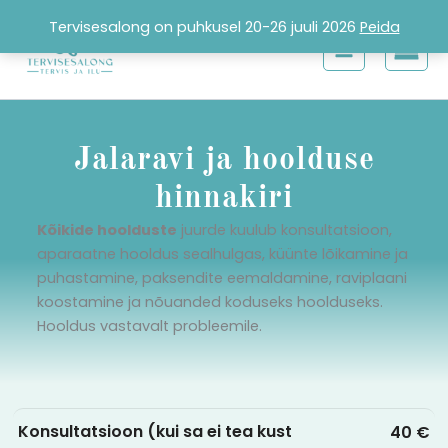
Skip
Tervisesalong on puhkusel 20-26 juuli 2026
Peida
to
content
Jalaravi ja hoolduse
hinnakiri
Kõikide hoolduste
juurde kuulub konsultatsioon,
aparaatne hooldus sealhulgas, küünte lõikamine ja
puhastamine, paksendite eemaldamine, raviplaani
koostamine ja nõuanded koduseks hoolduseks.
Hooldus vastavalt probleemile.
Konsultatsioon (kui sa ei tea kust
40 €