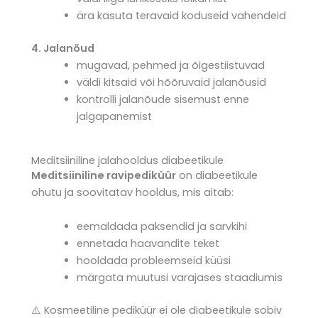
ära kasuta teravaid koduseid vahendeid
4.
Jalanõud
mugavad, pehmed ja õigestiistuvad
väldi kitsaid või hõõruvaid jalanõusid
kontrolli jalanõude sisemust enne
jalgapanemist
Meditsiiniline jalahooldus diabeetikule
Meditsiiniline ravipediküür
on diabeetikule
ohutu ja soovitatav hooldus, mis aitab:
eemaldada paksendid ja sarvkihi
ennetada haavandite teket
hooldada probleemseid küüsi
märgata muutusi varajases staadiumis
⚠️ Kosmeetiline pediküür ei ole diabeetikule sobiv