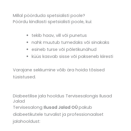
Millal pöörduda spetsialisti poole?
Pöördu kindlasti spetsialisti poole, kui:
tekib haav, vill või punetus
nahk muutub tumedaks või sinakaks
esineb turse või põletikunähud
küüs kasvab sisse või pakseneb kiiresti
Varajane sekkumine võib ära hoida tõsised
tüsistused.
Diabeetilise jala hooldus Tervisesalongis Ilusad
Jalad
Tervisesalong
Ilusad Jalad OÜ
pakub
diabeetikutele turvalist ja professionaalset
jalahooldust: