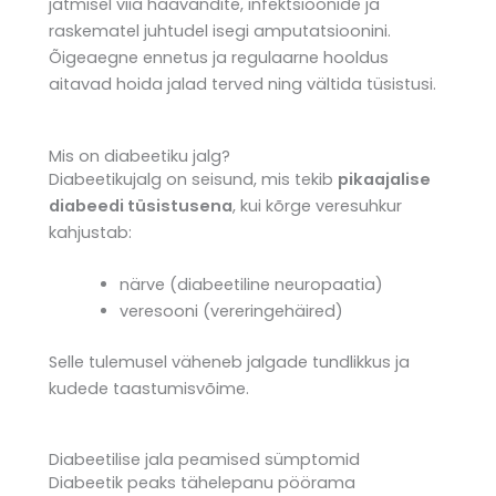
jätmisel viia haavandite, infektsioonide ja
raskematel juhtudel isegi amputatsioonini.
Õigeaegne ennetus ja regulaarne hooldus
aitavad hoida jalad terved ning vältida tüsistusi.
Mis on diabeetiku jalg?
Diabeetikujalg on seisund, mis tekib
pikaajalise
diabeedi tüsistusena
, kui kõrge veresuhkur
kahjustab:
närve (diabeetiline neuropaatia)
veresooni (vereringehäired)
Selle tulemusel väheneb jalgade tundlikkus ja
kudede taastumisvõime.
Diabeetilise jala peamised sümptomid
Diabeetik peaks tähelepanu pöörama