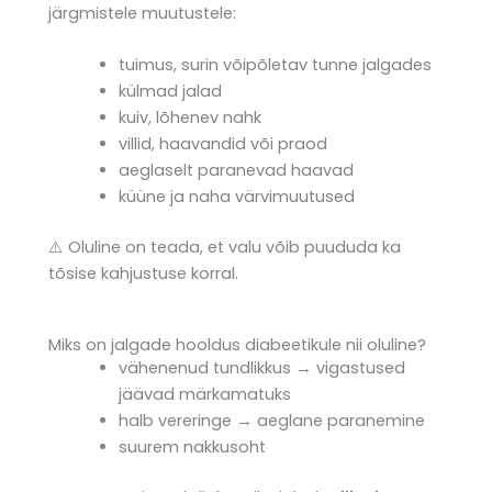
järgmistele muutustele:
tuimus, surin võipõletav tunne jalgades
külmad jalad
kuiv, lõhenev nahk
villid, haavandid või praod
aeglaselt paranevad haavad
küüne ja naha värvimuutused
⚠️ Oluline on teada, et valu võib puududa ka
tõsise kahjustuse korral.
Miks on jalgade hooldus diabeetikule nii oluline?
vähenenud tundlikkus → vigastused
jäävad märkamatuks
halb vereringe → aeglane paranemine
suurem nakkusoht