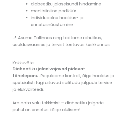
diabeetiku jalaseisundi hindamine
meditsiiniline pediküür
individuaalne hooldus- ja
ennetusnõustamine
📍 Asume Tallinnas ning töötame rahulikus,
usaldusväärses ja tervist toetavas keskkonnas.
Kokkuvõte
Diabeetiku jalad vajavad pidevat
tähelepanu.
Regulaarne kontroll, õige hooldus ja
spetsialisti tugi aitavad säilitada jalgade tervise
ja elukvaliteedi.
Ära oota valu tekkimist – diabeetiku jalgade
puhul on ennetus kõige olulisem!