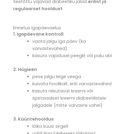
Seetõttu vajavad diabeetiku jalad
erilist ja
regulaarset hooldust
.
Ennetus igapäevaelus
1. Igapäevane kontroll
vaata jalgu iga päev (ka
varvastevahed)
kasuta vajadusel peeglit või palu abi
2. Hügieen
pese jalgu leige veega
kuivata hoolikalt, eriti varvastevahed
kasuta niisutavat kreemi või
spetsiaalset kreemi diabeetilistele
jalgadele (mitte varvaste vahel)
3.
Küüntehooldus
lõika küüsi sirgelt
väldi liiga lühikeseks lõikamist