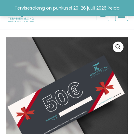
Skip
Tervisesalong on puhkusel 20-26 juuli 2026
Peida
to
content
Kinkekaart
50€
kogus