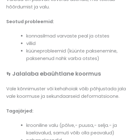
hõõrdumist ja valu.
Seotud probleemid:
konnasilmad varvaste peal ja otstes
villid
küüneprobleemid (küünte paksenemine,
paksenenud nahk varba otstes)
Jalalaba ebaühtlane koormus
👣
Vale kõnnimuster või kehahoiak võib põhjustada jala
vale koormuse ja sekundaarseid deformatsioone.
Tagajärjed:
krooniline valu (põlve,- puusa,- selja.- ja
kaelavalud, samuti võib olla peavalud)