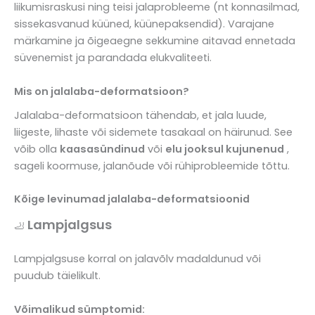
liikumisraskusi ning teisi jalaprobleeme (nt konnasilmad,
sissekasvanud küüned, küünepaksendid). Varajane
märkamine ja õigeaegne sekkumine aitavad ennetada
süvenemist ja parandada elukvaliteeti.
Mis on jalalaba-deformatsioon?
Jalalaba-deformatsioon tähendab, et jala luude,
liigeste, lihaste või sidemete tasakaal on häirunud. See
võib olla
kaasasündinud
või
elu jooksul kujunenud
,
sageli koormuse, jalanõude või rühiprobleemide tõttu.
Kõige levinumad jalalaba-deformatsioonid
Lampjalgsus
🦶
Lampjalgsuse korral on jalavõlv madaldunud või
puudub täielikult.
Võimalikud sümptomid: