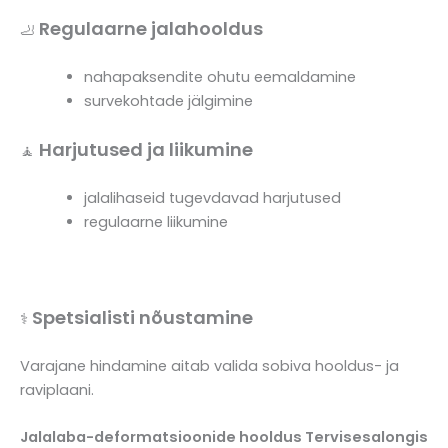
Regulaarne jalahooldus
🦶
nahapaksendite ohutu eemaldamine
survekohtade jälgimine
Harjutused ja liikumine
🧘
jalalihaseid tugevdavad harjutused
regulaarne liikumine
Spetsialisti nõustamine
⚕️
Varajane hindamine aitab valida sobiva hooldus- ja
raviplaani.
Jalalaba-deformatsioonide hooldus Tervisesalongis