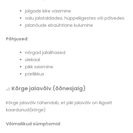
jalgade kiire väsimine
valu jalataldades, hüppeliigestes või põlvedes
jalanõude ebaühtlane kulumine
Põhjused:
nõrgad jalalihased
ülekaal
pikk seismine
pärilikkus
Kõrge jalavõlv (õõnesjalg)
🦶
Kõrge jalavõlv tähendab, et piki jalavõlv on liigselt
kaardunud(kõrge)
Võimalikud sümptomid: