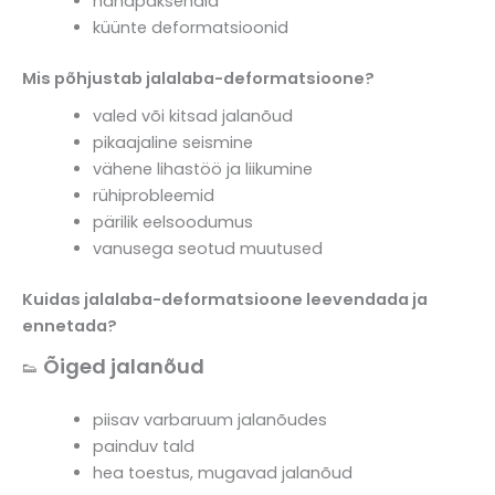
nahapaksendid
küünte deformatsioonid
Mis põhjustab jalalaba-deformatsioone?
valed või kitsad jalanõud
pikaajaline seismine
vähene lihastöö ja liikumine
rühiprobleemid
pärilik eelsoodumus
vanusega seotud muutused
Kuidas jalalaba-deformatsioone leevendada ja
ennetada?
Õiged jalanõud
👟
piisav varbaruum jalanõudes
painduv tald
hea toestus, mugavad jalanõud