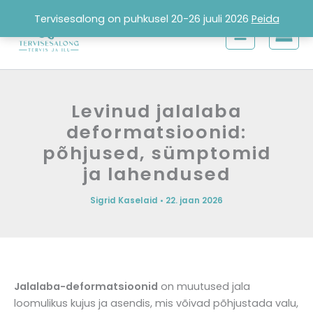
Skip
Tervisesalong on puhkusel 20-26 juuli 2026
Peida
to
content
Levinud jalalaba
deformatsioonid:
põhjused, sümptomid
ja lahendused
Sigrid Kaselaid
•
22. jaan 2026
Jalalaba-deformatsioonid
on muutused jala
loomulikus kujus ja asendis, mis võivad põhjustada valu,