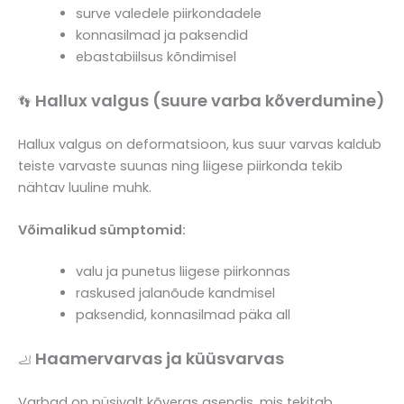
surve valedele piirkondadele
konnasilmad ja paksendid
ebastabiilsus kõndimisel
Hallux valgus (suure varba kõverdumine)
👣
Hallux valgus on deformatsioon, kus suur varvas kaldub
teiste varvaste suunas ning liigese piirkonda tekib
nähtav luuline muhk.
Võimalikud sümptomid:
valu ja punetus liigese piirkonnas
raskused jalanõude kandmisel
paksendid, konnasilmad päka all
Haamervarvas ja küüsvarvas
🦶
Varbad on püsivalt kõveras asendis, mis tekitab