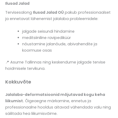
Ilusad Jalad
Tervisesalong
Ilusad Jalad OÜ
pakub professionaalset
ja ennetavat lähenemist jalalaba probleemidele:
jalgade seisundi hindamine
meditsiiniline ravipediküür
nõustamine jalanõude, abivahendite ja
koormuse osas
📍 Asume Tallinnas ning keskendume jalgade tervise
hoidmisele tervikuna.
Kokkuvõte
Jalalaba-deformatsioonid mõjutavad kogu keha
liikumist.
Õigeaegne märkamine, ennetus ja
professionaalne hooldus aitavad vähendada valu ning
säilitada hea liikumisvõime.