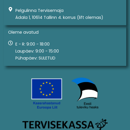
o
g
o
r
Pelgulinna Tervisemaja
k
a
m
Ädala 1, 10614 Tallinn 4. korrus (lift olemas)
Oleme avatud
E - R: 9:00 - 18:00
Laupäev: 9:00 - 15:00
Pühapäev: SULETUD