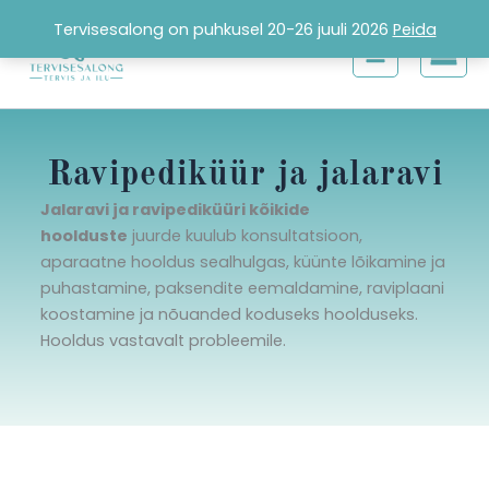
Skip
Tervisesalong on puhkusel 20-26 juuli 2026
Peida
to
content
Ravipediküür ja jalaravi
Jalaravi ja ravipediküüri kõikide
hoolduste
juurde kuulub konsultatsioon,
aparaatne hooldus sealhulgas, küünte lõikamine ja
puhastamine, paksendite eemaldamine, raviplaani
koostamine ja nõuanded koduseks hoolduseks.
Hooldus vastavalt probleemile.