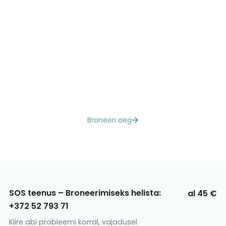
Broneeringuid saab mugavalt teha
veebriregistratuuri kaudu.
Ravipediküüri aja broneerimine
veebiregistratuuri kaudu on turvaline, lihtne ja
mugav. Teie andmed on kaitstud,
broneeringu tegemine võtab vaid hetke ning
kinnitused jõuavad otse teie e-postile või
SMS-i teel. Valige sobiv teenus ja aeg ning
ülejäänu eest hoolitseb süsteem ise.
Broneeri aeg
SOS teenus – Broneerimiseks helista:
al 45 €
+372 52 793 71
Kiire abi probleemi korral, vajadusel