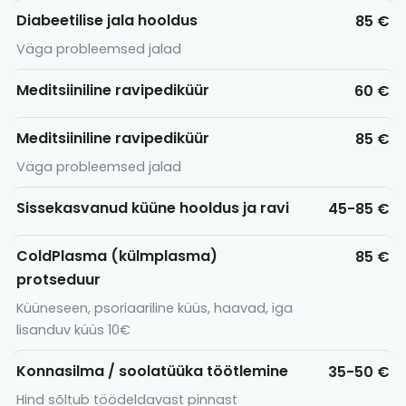
Diabeetilise jala hooldus
85 €
Väga probleemsed jalad
Meditsiiniline ravipediküür
60 €
Meditsiiniline ravipediküür
85 €
Väga probleemsed jalad
Sissekasvanud küüne hooldus ja ravi
45-85 €
ColdPlasma (külmplasma)
85 €
protseduur
Küüneseen, psoriaariline küüs, haavad, iga
lisanduv küüs 10€
Konnasilma / soolatüüka töötlemine
35-50 €
Hind sõltub töödeldavast pinnast